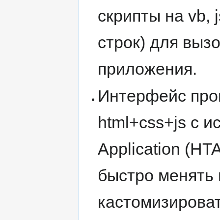
скрипты на vb, 
строк) для выз
приложения.
Интерфейс про
html+css+js с 
Application (HT
быстро менять
кастомизироват