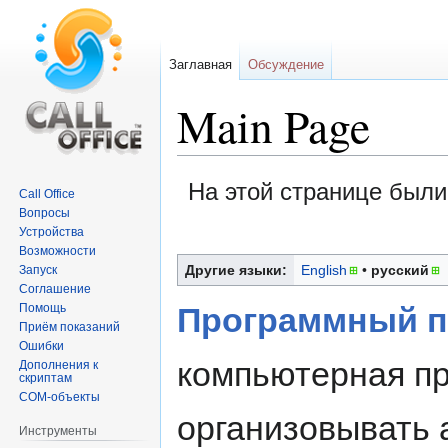
Заглавная
Обсуждение
Main Page
Перейти
Перейти
На этой странице был
Call Office
к
к
Вопросы
навигации
поиску
Устройства
Возможности
Другие языки:
English
• ‎
русский
Запуск
Соглашение
Помощь
Программный пр
Приём показаний
Ошибки
компьютерная п
Дополнения к
скриптам
COM-объекты
организовывать 
Инструменты