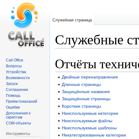
Служебная страница
Служебные с
Отчёты технич
Перейти
Перейти
Call Office
к
к
Вопросы
навигации
поиску
Устройства
Двойные перенаправления
Возможности
Запуск
Длинные страницы
Соглашение
Защищённые названия
Помощь
Защищённые страницы
Приём показаний
Короткие страницы
Ошибки
Неиспользуемые категории
Дополнения к
скриптам
Неиспользуемые файлы
COM-объекты
Неиспользуемые шаблоны
Инструменты
Некатегоризованные категории