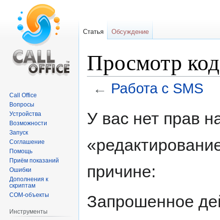
Статья
Обсуждение
Просмотр код
←
Работа с SMS
Call Office
Вопросы
Перейти
Перейти
У вас нет прав 
Устройства
к
к
Возможности
навигации
поиску
Запуск
«редактирование
Соглашение
Помощь
Приём показаний
причине:
Ошибки
Дополнения к
скриптам
COM-объекты
Запрошенное дей
Инструменты