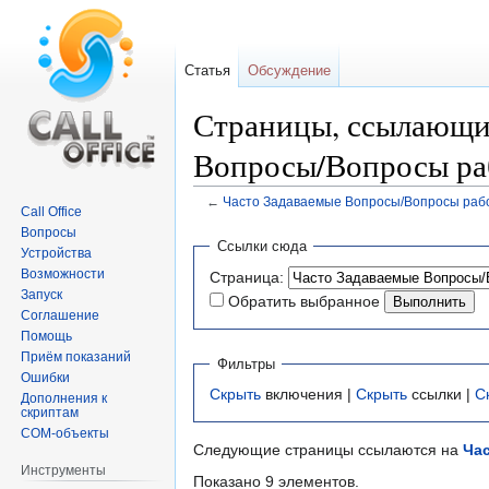
Статья
Обсуждение
Страницы, ссылающие
Вопросы/Вопросы ра
←
Часто Задаваемые Вопросы/Вопросы рабо
Call Office
Вопросы
Перейти
Перейти
Ссылки сюда
Устройства
к
к
Возможности
Страница:
навигации
поиску
Запуск
Обратить выбранное
Соглашение
Помощь
Приём показаний
Фильтры
Ошибки
Скрыть
включения |
Скрыть
ссылки |
С
Дополнения к
скриптам
COM-объекты
Следующие страницы ссылаются на
Ча
Инструменты
Показано 9 элементов.