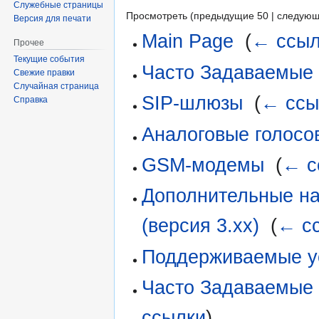
Служебные страницы
Просмотреть (предыдущие 50 | следующ
Версия для печати
Main Page
‎
(
← ссыл
Прочее
Текущие события
Часто Задаваемые
Свежие правки
Случайная страница
SIP-шлюзы
‎
(
← ссы
Справка
Аналоговые голос
GSM-модемы
‎
(
← с
Дополнительные на
(версия 3.xx)
‎
(
← с
Поддерживаемые у
Часто Задаваемые 
ссылки
)