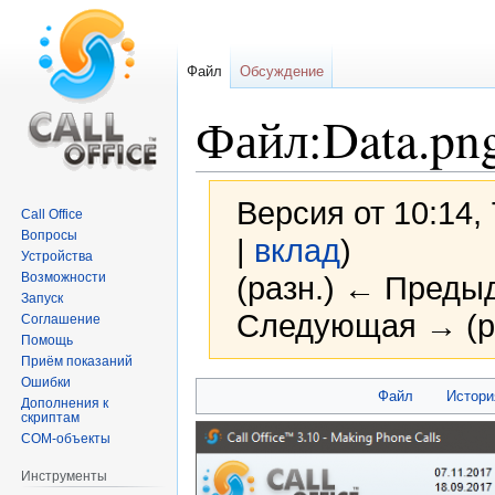
Файл
Обсуждение
Файл:Data.pn
Версия от 10:14,
Call Office
Вопросы
|
вклад
)
Устройства
Возможности
(разн.) ← Предыд
Запуск
Следующая → (р
Соглашение
Помощь
Приём показаний
Ошибки
Перейти
Перейти
Файл
Истори
Дополнения к
к
к
скриптам
навигации
поиску
COM-объекты
Инструменты