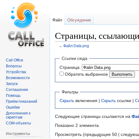
Файл
Обсуждение
Страницы, ссылающие
←
Файл:Data.png
Перейти
Перейти
Ссылки сюда
Call Office
к
к
Вопросы
Страница:
навигации
поиску
Устройства
Обратить выбранное
Возможности
Запуск
Соглашение
Фильтры
Помощь
Скрыть
включения |
Скрыть
ссылки |
С
Приём показаний
Ошибки
Дополнения к
Следующие страницы ссылаются на
Фа
скриптам
COM-объекты
Показано 2 элемента.
Инструменты
Просмотреть (предыдущие 50 | следующ